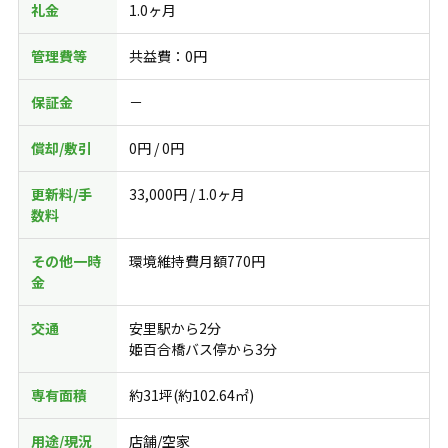
礼金
1.0ヶ月
管理費等
共益費：0円
保証金
－
償却/敷引
0円 / 0円
更新料/手
33,000円 / 1.0ヶ月
数料
その他一時
環境維持費月額770円
金
交通
安里駅から2分
姫百合橋バス停から3分
専有面積
約31坪(約102.64㎡)
用途/現況
店舗/空家