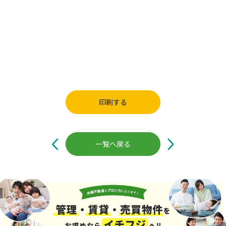
印刷する
投
稿
一覧へ戻る
ナ
ビ
ゲ
ー
シ
ョ
ン